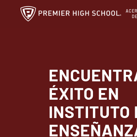
Ir
ACE
al
D
contenido
principal
ENCUENTR
ÉXITO EN
INSTITUTO 
ENSEÑANZ