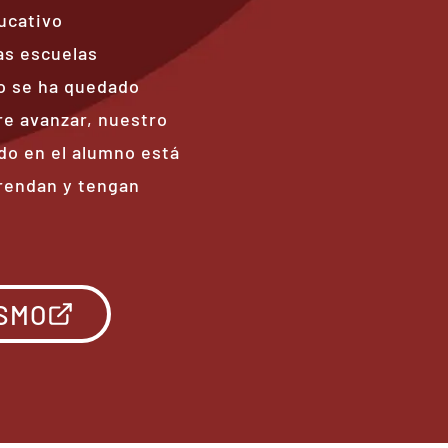
ucativo
as escuelas
no se ha quedado
re avanzar, nuestro
o en el alumno está
prendan y tengan
ISMO