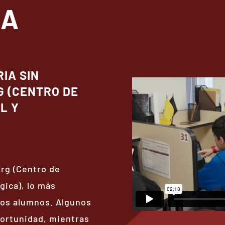
IA
IA SIN
G (CENTRO DE
L Y
rg (Centro de
gica), lo más
ros alumnos. Algunos
ortunidad, mientras