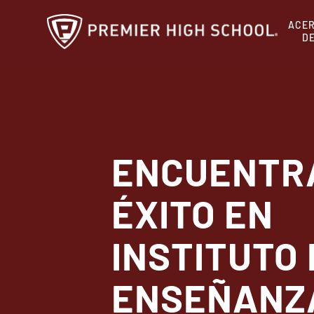
Ir
ACE
al
D
contenido
principal
ENCUENTR
ÉXITO EN
INSTITUTO 
ENSEÑANZ