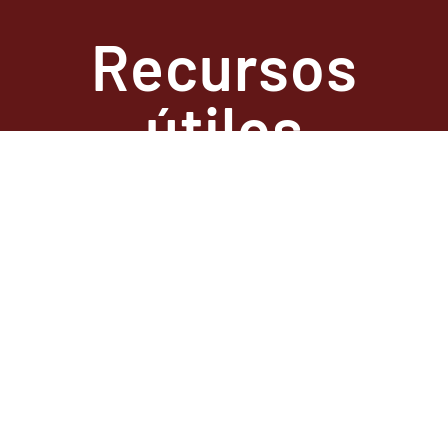
Recursos
útiles
State
Required
Information –
Arkansas