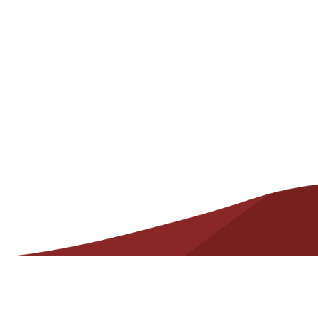
d
Recursos
útiles