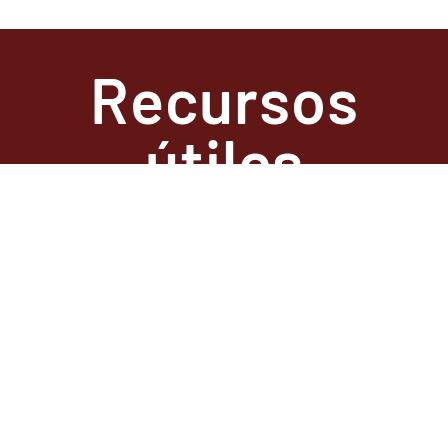
Recursos
útiles
State
Required
Information –
Arkansas