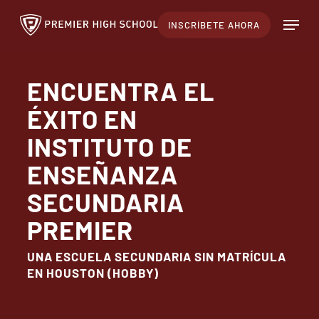
Ir
Menú
INSCRÍBETE AHORA
al
contenido
principal
ENCUENTRA EL
ÉXITO EN
INSTITUTO DE
ENSEÑANZA
SECUNDARIA
PREMIER
UNA ESCUELA SECUNDARIA SIN MATRÍCULA
EN HOUSTON (HOBBY)