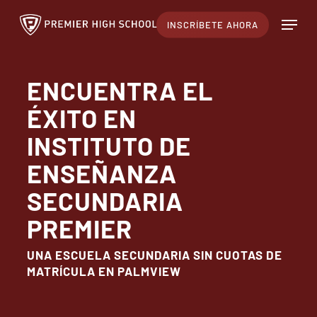
Ir
Menú
INSCRÍBETE AHORA
al
contenido
principal
ENCUENTRA EL
ÉXITO EN
INSTITUTO DE
ENSEÑANZA
SECUNDARIA
PREMIER
UNA ESCUELA SECUNDARIA SIN CUOTAS DE
MATRÍCULA EN PALMVIEW